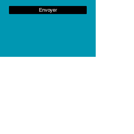
Envoyer
5 bis rue du Docteur Maurice
Larget